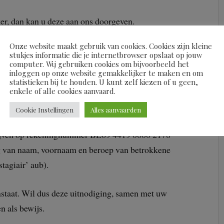
ker, dan kan u deze aan ons doorgeven.
Onze website maakt gebruik van cookies. Cookies zijn kleine
n:
stukjes informatie die je internetbrowser opslaat op jouw
computer. Wij gebruiken cookies om bijvoorbeeld het
inloggen op onze website gemakkelijker te maken en om
statistieken bij te houden. U kunt zelf kiezen of u geen,
enkele of alle cookies aanvaard.
Cookie Instellingen
Alles aanvaarden
hrijven op rekeningnummer BE69 4419 0600 2178
 van naam, voornaam en beroep van betrokkene
tagiair’ aub).
nstaat. Wil dus deze uitnodiging, samen met uw
 als bewijs.