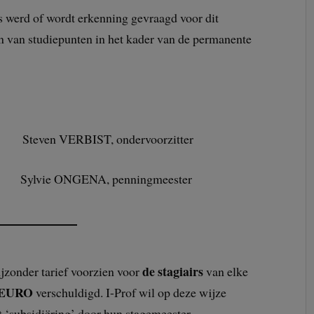
s werd of wordt erkenning gevraagd voor dit
n van studiepunten in het kader van de permanente
ven VERBIST, ondervoorzitter
Sylvie ONGENA, penningmeester
de stagiairs
ijzonder tarief voorzien voor
van elke
 EURO
verschuldigd. I-Prof wil op deze wijze
 ‘subsidiëring’ door hun stagemeester.