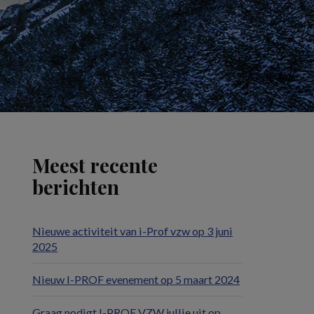
Meest recente
berichten
Nieuwe activiteit van i-Prof vzw op 3 juni
2025
Nieuw I-PROF evenement op 5 maart 2024
Graag nodigt I-PROF VZW jullie uit op