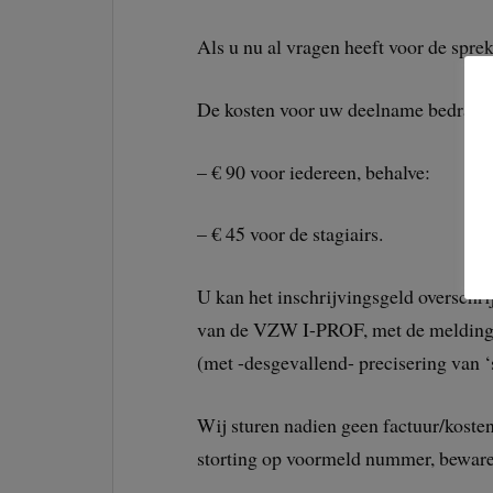
Als u nu al vragen heeft voor de spre
De kosten voor uw deelname bedrage
– € 90 voor iedereen, behalve:
– € 45 voor de stagiairs.
U kan het inschrijvingsgeld oversc
van de VZW I-PROF, met de melding
(met -desgevallend- precisering van ‘s
Wij sturen nadien geen factuur/koste
storting op voormeld nummer, bewaren